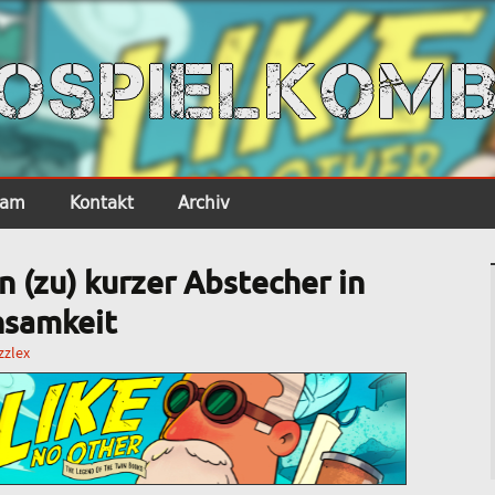
EOSPIELKOMB
eam
Kontakt
Archiv
n (zu) kurzer Abstecher in
insamkeit
zzlex