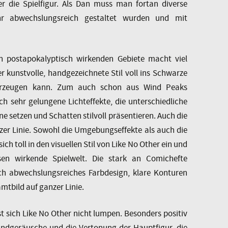
r die Spielfigur. Als Dan muss man fortan diverse
ehr abwechslungsreich gestaltet wurden und mit
on postapokalyptisch wirkenden Gebiete macht viel
r kunstvolle, handgezeichnete Stil voll ins Schwarze
überzeugen kann. Zum auch schon aus Wind Peaks
ch sehr gelungene Lichteffekte, die unterschiedliche
e setzen und Schatten stilvoll präsentieren. Auch die
er Linie. Sowohl die Umgebungseffekte als auch die
ch toll in den visuellen Stil von Like No Other ein und
sen wirkende Spielwelt. Die stark an Comichefte
ch abwechslungsreiches Farbdesign, klare Konturen
mtbild auf ganzer Linie.
t sich Like No Other nicht lumpen. Besonders positiv
undgeräusche und die Vertonung der Hauptfigur, die