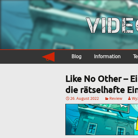
VID
Blog
Information
T
Like No Other – Ei
die rätselhafte E
26. August 2022
Review
Wy