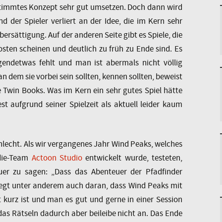
bestimmtes Konzept sehr gut umsetzen. Doch dann wird
d der Spieler verliert an der Idee, die im Kern sehr
bersättigung. Auf der anderen Seite gibt es Spiele, die
sten scheinen und deutlich zu früh zu Ende sind. Es
rgendetwas fehlt und man ist abermals nicht völlig
an dem sie vorbei sein sollten, kennen sollten, beweist
 Twin Books. Was im Kern ein sehr gutes Spiel hätte
st aufgrund seiner Spielzeit als aktuell leider kaum
chlecht. Als wir vergangenes Jahr Wind Peaks, welches
die-Team
Actoon Studio
entwickelt wurde, testeten,
auer zu sagen: „Dass das Abenteuer der Pfadfinder
liegt unter anderem auch daran, dass Wind Peaks mit
t kurz ist und man es gut und gerne in einer Session
das Rätseln dadurch aber beileibe nicht an. Das Ende