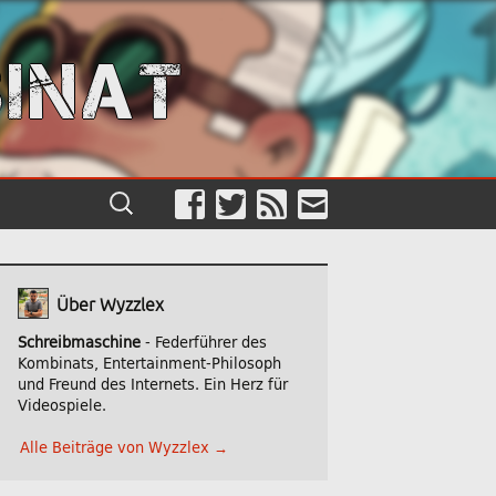
INAT
Suche
nach:
Über Wyzzlex
Schreibmaschine
- Federführer des
Kombinats, Entertainment-Philosoph
und Freund des Internets. Ein Herz für
Videospiele.
Alle Beiträge von Wyzzlex
→