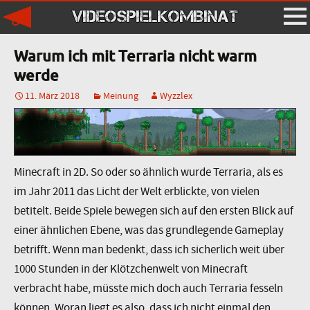
VIDEOSPIELKOMBINAT
Warum ich mit Terraria nicht warm
werde
11. März 2018
Meinung
Wyzzlex
Minecraft in 2D. So oder so ähnlich wurde Terraria, als es
im Jahr 2011 das Licht der Welt erblickte, von vielen
betitelt. Beide Spiele bewegen sich auf den ersten Blick auf
einer ähnlichen Ebene, was das grundlegende Gameplay
betrifft. Wenn man bedenkt, dass ich sicherlich weit über
1000 Stunden in der Klötzchenwelt von Minecraft
verbracht habe, müsste mich doch auch Terraria fesseln
können. Woran liegt es also, dass ich nicht einmal den